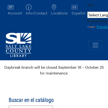
test
Account
Info/Contact
Locations
Español
Powered by
Transl
Daybreak branch will be closed September 18 – October 25
for maintenance.
Recursos en Español
Buscar en el catálogo